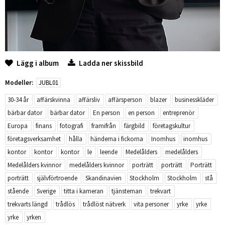
Lägg i album
Ladda ner skissbild
Modeller:
JUBL01
30-34 år
affärskvinna
affärsliv
affärsperson
blazer
businesskläder
bärbar dator
bärbar dator
En person
en person
entreprenör
Europa
finans
fotografi
framifrån
färgbild
företagskultur
företagsverksamhet
hålla
händerna i fickorna
Inomhus
inomhus
kontor
kontor
kontor
le
leende
Medelålders
medelålders
Medelålders kvinnor
medelålders kvinnor
porträtt
porträtt
Porträtt
porträtt
självförtroende
Skandinavien
Stockholm
Stockholm
stå
stående
Sverige
titta i kameran
tjänsteman
trekvart
trekvarts längd
trådlös
trådlöst nätverk
vita personer
yrke
yrke
yrke
yrken