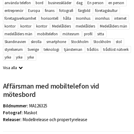
använda telefon
bord
businesskläder
dag
En person
en person
entreprenör
Europa
finans
fotografi
färgbild
företagskultur
företagsverksamhet
horisontell
hålla
Inomhus
inomhus
internet
kontor
kontor
kontor
Medelålders
medelålders
Medelålders män
medelålders män
mobiltelefon
mötesrum
profil
sitta
Skandinavien
skrolla
smartphone
Stockholm
Stockholm
stol
styrelserum
Sverige
teknologi
tjänsteman
trådlös
trådlöst nätverk
yrke
yrke
yrke
Visa alla
Affärsman med mobiltelefon vid
mötesbord
Bildnummer:
MA126325
Fotograf:
Maskot
Releaser:
Modellrelease och propertyrelease