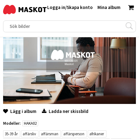
Logga in
/
Skapa konto
Mina album
Lägg i album
Ladda ner skissbild
Modeller:
HAKA02
35-39 år
affärsliv
affärsman
affärsperson
afrikaner