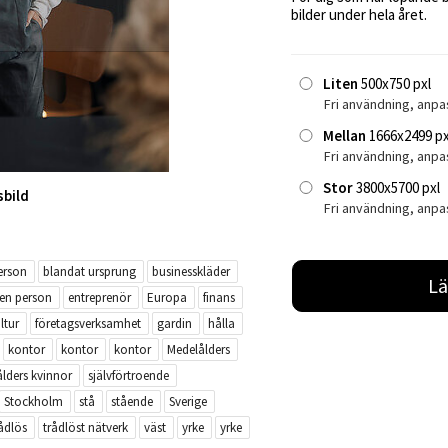
bilder under hela året.
Liten
500x750 pxl
Fri användning, anpa
Mellan
1666x2499 px
Fri användning, anp
Stor
3800x5700 pxl
sbild
Fri användning, anpa
erson
blandat ursprung
businesskläder
Lä
en person
entreprenör
Europa
finans
ltur
företagsverksamhet
gardin
hålla
kontor
kontor
kontor
Medelålders
lders kvinnor
självförtroende
Stockholm
stå
stående
Sverige
ådlös
trådlöst nätverk
väst
yrke
yrke