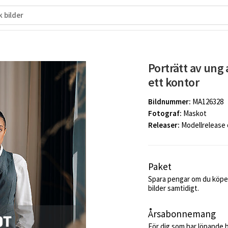
Porträtt av ung 
ett kontor
Bildnummer:
MA126328
Fotograf:
Maskot
Releaser:
Modellrelease
Paket
Spara pengar om du köper
bilder samtidigt.
Årsabonnemang
För dig som har löpande 