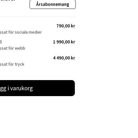
Årsabonnemang
790,00 kr
ssat för sociala medier
l
1 990,00 kr
assat för webb
4 490,00 kr
ssat för tryck
gg i varukorg