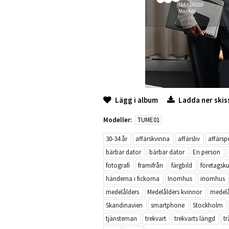
Lägg i album
Ladda ner skis
Modeller:
TUME01
30-34 år
affärskvinna
affärsliv
affärsp
bärbar dator
bärbar dator
En person
fotografi
framifrån
färgbild
företagsku
händerna i fickorna
Inomhus
inomhus
medelålders
Medelålders kvinnor
medelå
Skandinavien
smartphone
Stockholm
tjänsteman
trekvart
trekvarts längd
tr