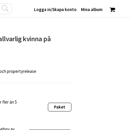
Logga in
/
Skapa konto
Mina album
allvarlig kvinna på
 och propertyrelease
 fler än 5
Paket
behov av