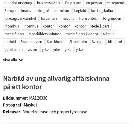
blandat ursprung
businesskläder
En person
en person
entreprenör
Europa
finans
fotografi
framifrån
färgbild
företagskultur
företagsverksamhet
förväntan
halvbild
horisontell
i förgrunden
Inomhus
inomhus
kontor
kontor
kontor
Medelålders
medelålders
Medelålders kvinnor
medelålders kvinnor
Närbild
närbild
Skandinavien
Stockholm
Stockholm
Sverige
titta bort
tjänsteman
vision
yrke
yrke
yrke
yrken
Visa alla
Närbild av ung allvarlig affärskvinna
på ett kontor
Bildnummer:
MA126330
Fotograf:
Maskot
Releaser:
Modellrelease och propertyrelease