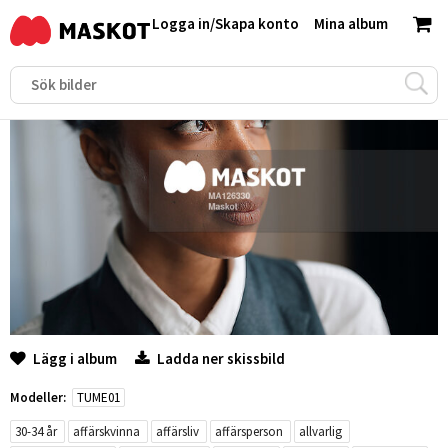
Logga in
/
Skapa konto
Mina album
Lägg i album
Ladda ner skissbild
Modeller:
TUME01
30-34 år
affärskvinna
affärsliv
affärsperson
allvarlig