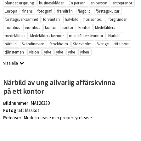
blandat ursprung
businesskläder
En person
en person
entreprenör
Europa
finans
fotografi
framifrån
färgbild
företagskultur
företagsverksamhet
förväntan
halvbild
horisontell
i förgrunden
Inomhus
inomhus
kontor
kontor
kontor
Medelålders
medelålders
Medelålders kvinnor
medelålders kvinnor
Närbild
närbild
Skandinavien
Stockholm
Stockholm
Sverige
titta bort
tjänsteman
vision
yrke
yrke
yrke
yrken
Visa alla
Närbild av ung allvarlig affärskvinna
på ett kontor
Bildnummer:
MA126330
Fotograf:
Maskot
Releaser:
Modellrelease och propertyrelease