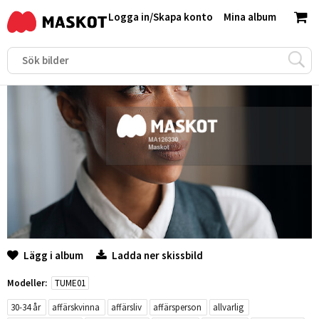
Logga in
/
Skapa konto
Mina album
Lägg i album
Ladda ner skissbild
Modeller:
TUME01
30-34 år
affärskvinna
affärsliv
affärsperson
allvarlig