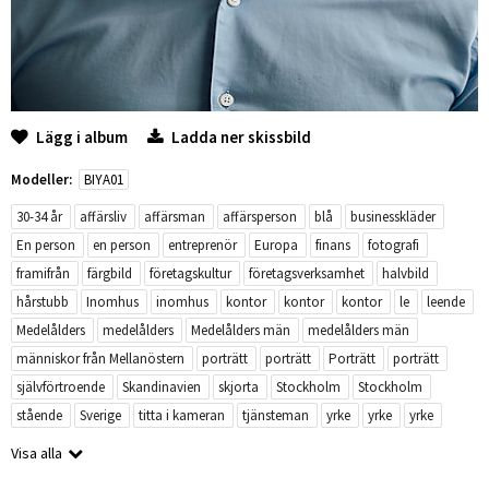
Lägg i album
Ladda ner skissbild
Modeller:
BIYA01
30-34 år
affärsliv
affärsman
affärsperson
blå
businesskläder
En person
en person
entreprenör
Europa
finans
fotografi
framifrån
färgbild
företagskultur
företagsverksamhet
halvbild
hårstubb
Inomhus
inomhus
kontor
kontor
kontor
le
leende
Medelålders
medelålders
Medelålders män
medelålders män
människor från Mellanöstern
porträtt
porträtt
Porträtt
porträtt
självförtroende
Skandinavien
skjorta
Stockholm
Stockholm
stående
Sverige
titta i kameran
tjänsteman
yrke
yrke
yrke
Visa alla