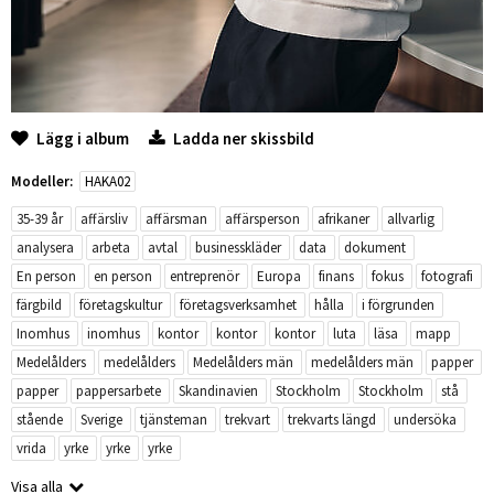
Lägg i album
Ladda ner skissbild
Modeller:
HAKA02
35-39 år
affärsliv
affärsman
affärsperson
afrikaner
allvarlig
analysera
arbeta
avtal
businesskläder
data
dokument
En person
en person
entreprenör
Europa
finans
fokus
fotografi
färgbild
företagskultur
företagsverksamhet
hålla
i förgrunden
Inomhus
inomhus
kontor
kontor
kontor
luta
läsa
mapp
Medelålders
medelålders
Medelålders män
medelålders män
papper
papper
pappersarbete
Skandinavien
Stockholm
Stockholm
stå
stående
Sverige
tjänsteman
trekvart
trekvarts längd
undersöka
vrida
yrke
yrke
yrke
Visa alla