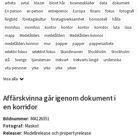
arbeta
avtal
blazer
blont hår
businesskläder
data
dokument
En person
en person
entreprenör
Europa
finans
fokus
fotografi
färgbild
företagskultur
företagsverksamhet
horisontell
hålla
Inomhus
inomhus
kontor
kontor
kontor
korridor
luta
läsa
mapp
Medelålders
medelålders
Medelålders kvinnor
medelålders kvinnor
mur
papper
papper
pappersarbete
selektiv fokus
selektivt fokus
Skandinavien
Stockholm
Stockholm
stå
Sverige
tjänsteman
trekvart
trekvarts längd
undersöka
vita personer
yrke
yrke
yrke
yrken
Visa alla
Affärskvinna går igenom dokument i
en korridor
Bildnummer:
MA126351
Fotograf:
Maskot
Releaser:
Modellrelease och propertyrelease