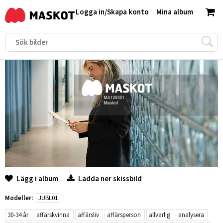
Logga in
/
Skapa konto
Mina album
Lägg i album
Ladda ner skissbild
Modeller:
JUBL01
30-34 år
affärskvinna
affärsliv
affärsperson
allvarlig
analysera