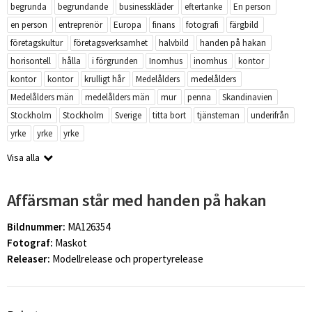
begrunda
begrundande
businesskläder
eftertanke
En person
en person
entreprenör
Europa
finans
fotografi
färgbild
företagskultur
företagsverksamhet
halvbild
handen på hakan
horisontell
hålla
i förgrunden
Inomhus
inomhus
kontor
kontor
kontor
krulligt hår
Medelålders
medelålders
Medelålders män
medelålders män
mur
penna
Skandinavien
Stockholm
Stockholm
Sverige
titta bort
tjänsteman
underifrån
yrke
yrke
yrke
Visa alla
Affärsman står med handen på hakan
Bildnummer:
MA126354
Fotograf:
Maskot
Releaser:
Modellrelease och propertyrelease