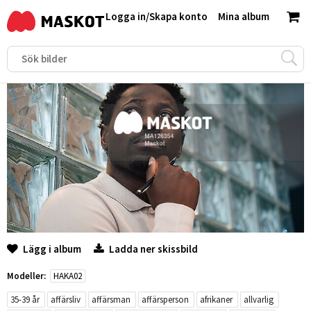
Logga in
/
Skapa konto
Mina album
Lägg i album
Ladda ner skissbild
Modeller:
HAKA02
35-39 år
affärsliv
affärsman
affärsperson
afrikaner
allvarlig