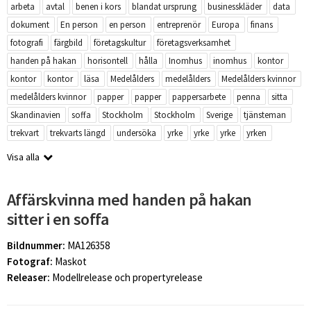
arbeta
avtal
benen i kors
blandat ursprung
businesskläder
data
dokument
En person
en person
entreprenör
Europa
finans
fotografi
färgbild
företagskultur
företagsverksamhet
handen på hakan
horisontell
hålla
Inomhus
inomhus
kontor
kontor
kontor
läsa
Medelålders
medelålders
Medelålders kvinnor
medelålders kvinnor
papper
papper
pappersarbete
penna
sitta
Skandinavien
soffa
Stockholm
Stockholm
Sverige
tjänsteman
trekvart
trekvarts längd
undersöka
yrke
yrke
yrke
yrken
Visa alla
Affärskvinna med handen på hakan
sitter i en soffa
Bildnummer:
MA126358
Fotograf:
Maskot
Releaser:
Modellrelease och propertyrelease