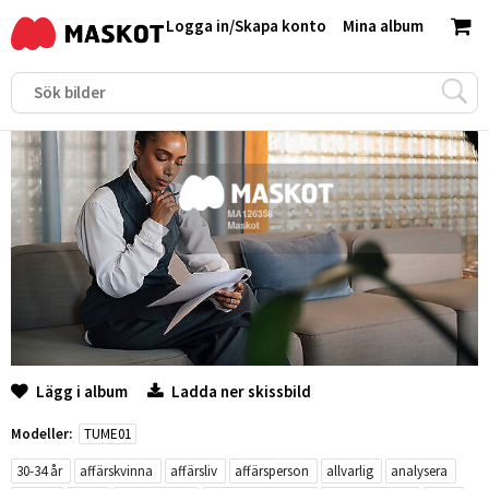
Logga in
/
Skapa konto
Mina album
Lägg i album
Ladda ner skissbild
Modeller:
TUME01
30-34 år
affärskvinna
affärsliv
affärsperson
allvarlig
analysera