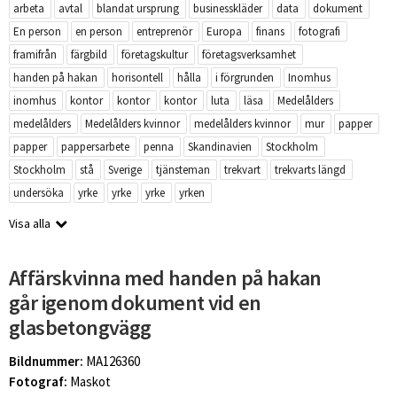
arbeta
avtal
blandat ursprung
businesskläder
data
dokument
En person
en person
entreprenör
Europa
finans
fotografi
framifrån
färgbild
företagskultur
företagsverksamhet
handen på hakan
horisontell
hålla
i förgrunden
Inomhus
inomhus
kontor
kontor
kontor
luta
läsa
Medelålders
medelålders
Medelålders kvinnor
medelålders kvinnor
mur
papper
papper
pappersarbete
penna
Skandinavien
Stockholm
Stockholm
stå
Sverige
tjänsteman
trekvart
trekvarts längd
undersöka
yrke
yrke
yrke
yrken
Visa alla
Affärskvinna med handen på hakan
går igenom dokument vid en
glasbetongvägg
Bildnummer:
MA126360
Fotograf:
Maskot