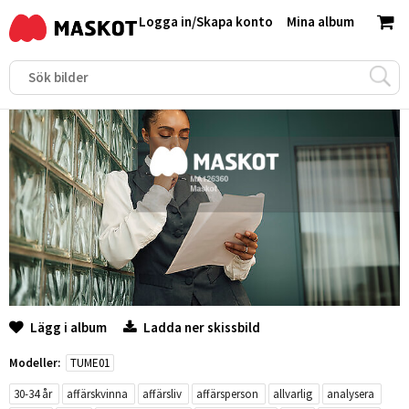
Logga in
/
Skapa konto
Mina album
Lägg i album
Ladda ner skissbild
Modeller:
TUME01
30-34 år
affärskvinna
affärsliv
affärsperson
allvarlig
analysera