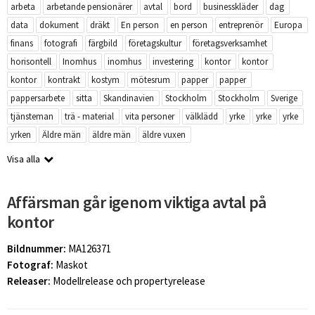
arbeta
arbetande pensionärer
avtal
bord
businesskläder
dag
data
dokument
dräkt
En person
en person
entreprenör
Europa
finans
fotografi
färgbild
företagskultur
företagsverksamhet
horisontell
Inomhus
inomhus
investering
kontor
kontor
kontor
kontrakt
kostym
mötesrum
papper
papper
pappersarbete
sitta
Skandinavien
Stockholm
Stockholm
Sverige
tjänsteman
trä - material
vita personer
välklädd
yrke
yrke
yrke
yrken
Äldre män
äldre män
äldre vuxen
Visa alla
Affärsman går igenom viktiga avtal på
kontor
Bildnummer:
MA126371
Fotograf:
Maskot
Releaser:
Modellrelease och propertyrelease