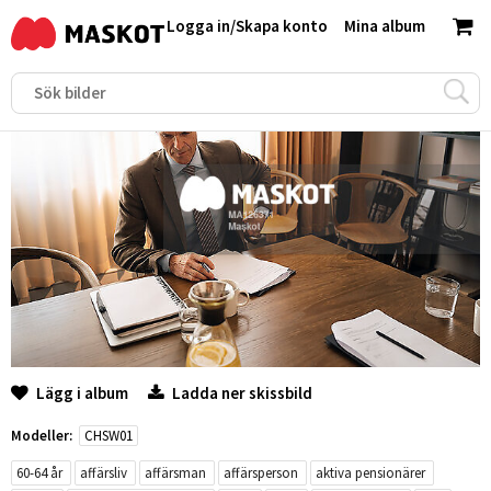
Logga in
/
Skapa konto
Mina album
Lägg i album
Ladda ner skissbild
Modeller:
CHSW01
60-64 år
affärsliv
affärsman
affärsperson
aktiva pensionärer