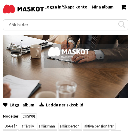
Logga in
/
Skapa konto
Mina album
Lägg i album
Ladda ner skissbild
Modeller:
CHSW01
60-64 år
affärsliv
affärsman
affärsperson
aktiva pensionärer