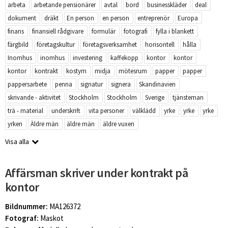
arbeta
arbetande pensionärer
avtal
bord
businesskläder
deal
dokument
dräkt
En person
en person
entreprenör
Europa
finans
finansiell rådgivare
formulär
fotografi
fylla i blankett
färgbild
företagskultur
företagsverksamhet
horisontell
hålla
Inomhus
inomhus
investering
kaffekopp
kontor
kontor
kontor
kontrakt
kostym
midja
mötesrum
papper
papper
pappersarbete
penna
signatur
signera
Skandinavien
skrivande - aktivitet
Stockholm
Stockholm
Sverige
tjänsteman
trä - material
underskrift
vita personer
välklädd
yrke
yrke
yrke
yrken
Äldre män
äldre män
äldre vuxen
Visa alla
Affärsman skriver under kontrakt på
kontor
Bildnummer:
MA126372
Fotograf:
Maskot