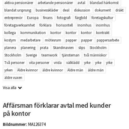
aktiva pensionärer
arbetande pensionärer
avtal
blandad härkomst
blandat ursprung
businesskläder
deal
diskussion
dokument
dräkt
entreprenör
Europa
finans
fotografi
färgbild
företagskultur
företagsverksamhet
förklara
horisontell
Inomhus
inomhus
kollega
kommunikation
kontor
kontor
kontor
kontrakt
kostym
medarbetare
mötesrum
papper
papper
pappersarbete
planera
planering
prata
Skandinavien
slips
Stockholm
Stockholm
Sverige
teamwork
tjänsteman
två människor
Två personer
vita personer
vrida
välklädd
yrke
yrke
yrke
yrken
Äldre kvinnor
äldre kvinnor
Äldre män
äldre män
äldre vuxen
Visa alla
Affärsman förklarar avtal med kunder
på kontor
Bildnummer:
MA126374