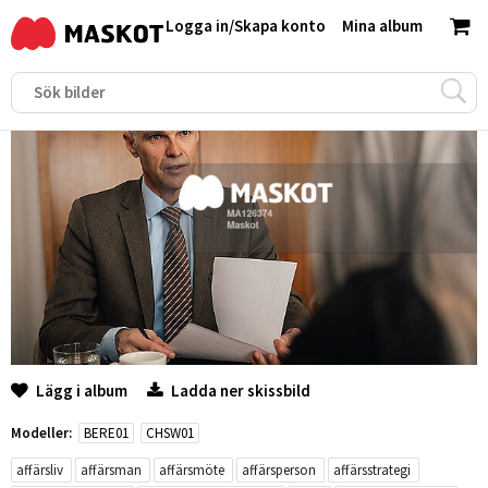
Logga in
/
Skapa konto
Mina album
Lägg i album
Ladda ner skissbild
Modeller:
BERE01
CHSW01
affärsliv
affärsman
affärsmöte
affärsperson
affärsstrategi