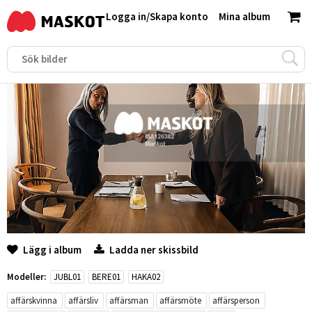
Logga in
/
Skapa konto
Mina album
Lägg i album
Ladda ner skissbild
Modeller:
JUBL01
BERE01
HAKA02
affärskvinna
affärsliv
affärsman
affärsmöte
affärsperson