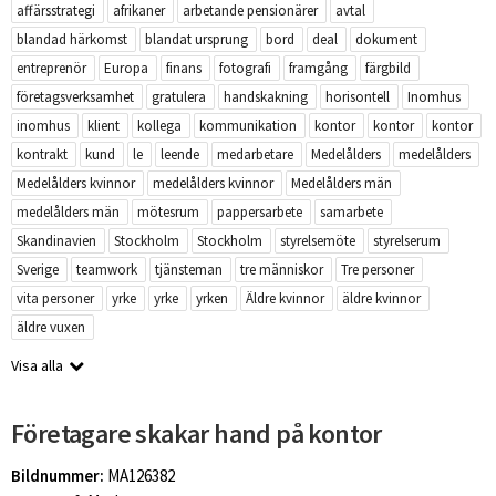
affärsstrategi
afrikaner
arbetande pensionärer
avtal
blandad härkomst
blandat ursprung
bord
deal
dokument
entreprenör
Europa
finans
fotografi
framgång
färgbild
företagsverksamhet
gratulera
handskakning
horisontell
Inomhus
inomhus
klient
kollega
kommunikation
kontor
kontor
kontor
kontrakt
kund
le
leende
medarbetare
Medelålders
medelålders
Medelålders kvinnor
medelålders kvinnor
Medelålders män
medelålders män
mötesrum
pappersarbete
samarbete
Skandinavien
Stockholm
Stockholm
styrelsemöte
styrelserum
Sverige
teamwork
tjänsteman
tre människor
Tre personer
vita personer
yrke
yrke
yrken
Äldre kvinnor
äldre kvinnor
äldre vuxen
Visa alla
Företagare skakar hand på kontor
Bildnummer:
MA126382