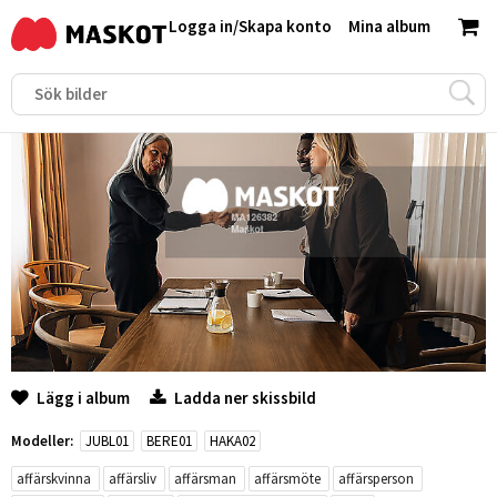
Logga in
/
Skapa konto
Mina album
Lägg i album
Ladda ner skissbild
Modeller:
JUBL01
BERE01
HAKA02
affärskvinna
affärsliv
affärsman
affärsmöte
affärsperson