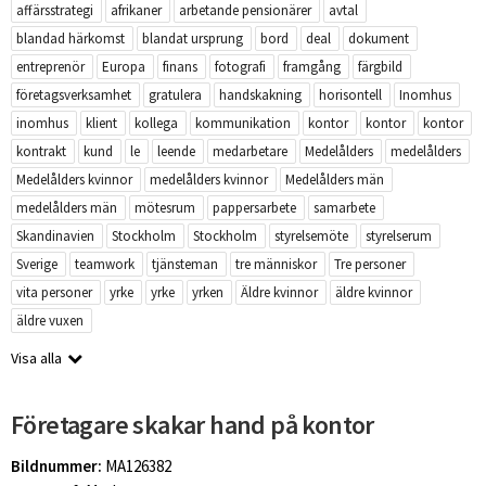
affärsstrategi
afrikaner
arbetande pensionärer
avtal
blandad härkomst
blandat ursprung
bord
deal
dokument
entreprenör
Europa
finans
fotografi
framgång
färgbild
företagsverksamhet
gratulera
handskakning
horisontell
Inomhus
inomhus
klient
kollega
kommunikation
kontor
kontor
kontor
kontrakt
kund
le
leende
medarbetare
Medelålders
medelålders
Medelålders kvinnor
medelålders kvinnor
Medelålders män
medelålders män
mötesrum
pappersarbete
samarbete
Skandinavien
Stockholm
Stockholm
styrelsemöte
styrelserum
Sverige
teamwork
tjänsteman
tre människor
Tre personer
vita personer
yrke
yrke
yrken
Äldre kvinnor
äldre kvinnor
äldre vuxen
Visa alla
Företagare skakar hand på kontor
Bildnummer:
MA126382