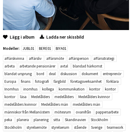
Lägg i album
Ladda ner skissbild
Modeller:
JUBL01
BERE01
BIYA01
affärskvinna
affärsliv
affärsmöte
affärsperson
affärsstrategi
arbeta
arbetande pensionärer
avtal
blandad härkomst
blandat ursprung
bord
deal
diskussion
dokument
entreprenör
Europa
finans
fotografi
färgbild
företagsverksamhet
förklara
Inomhus
inomhus
kollega
kommunikation
kontor
kontor
kontor
läsa
Medelålders
medelålders
Medelålders kvinnor
medelålders kvinnor
Medelålders män
medelålders män
människor från Mellanöstern
mötesrum
ovanifrån
pappersarbete
peka
planera
planering
sitta
Skandinavien
Stockholm
Stockholm
styrelsemöte
styrelserum
stående
Sverige
teamwork