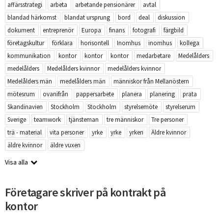
affärsstrategi
arbeta
arbetande pensionärer
avtal
blandad härkomst
blandat ursprung
bord
deal
diskussion
dokument
entreprenör
Europa
finans
fotografi
färgbild
företagskultur
förklara
horisontell
Inomhus
inomhus
kollega
kommunikation
kontor
kontor
kontor
medarbetare
Medelålders
medelålders
Medelålders kvinnor
medelålders kvinnor
Medelålders män
medelålders män
människor från Mellanöstern
mötesrum
ovanifrån
pappersarbete
planera
planering
prata
Skandinavien
Stockholm
Stockholm
styrelsemöte
styrelserum
Sverige
teamwork
tjänsteman
tre människor
Tre personer
trä - material
vita personer
yrke
yrke
yrken
Äldre kvinnor
äldre kvinnor
äldre vuxen
Visa alla
Företagare skriver på kontrakt på
kontor