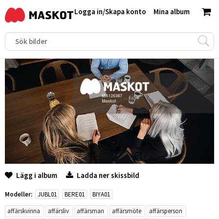
Logga in
/
Skapa konto
Mina album
Lägg i album
Ladda ner skissbild
Modeller:
JUBL01
BERE01
BIYA01
affärskvinna
affärsliv
affärsman
affärsmöte
affärsperson