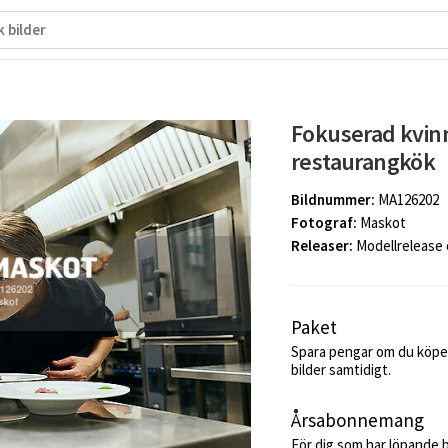
Fokuserad kvinn
restaurangkök
Bildnummer:
MA126202
Fotograf:
Maskot
Releaser:
Modellrelease
Paket
Spara pengar om du köper
bilder samtidigt.
Årsabonnemang
För dig som har löpande 