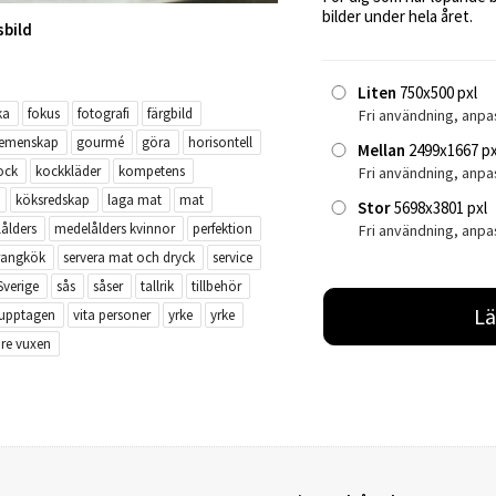
bilder under hela året.
sbild
Liten
750x500 pxl
ka
fokus
fotografi
färgbild
Fri användning, anpa
emenskap
gourmé
göra
horisontell
Mellan
2499x1667 px
ock
kockkläder
kompetens
Fri användning, anp
köksredskap
laga mat
mat
Stor
5698x3801 pxl
ålders
medelålders kvinnor
perfektion
Fri användning, anpa
rangkök
servera mat och dryck
service
Sverige
sås
såser
tallrik
tillbehör
Lä
upptagen
vita personer
yrke
yrke
dre vuxen