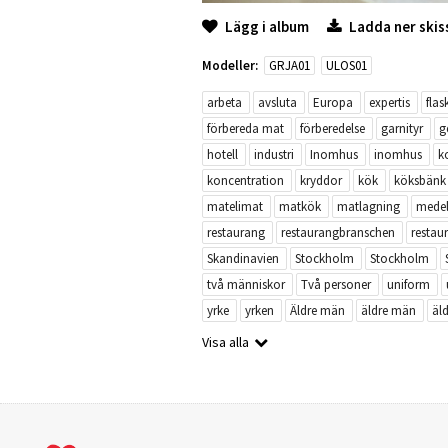
Lägg i album
Ladda ner skis
Modeller:
GRJA01
ULOS01
arbeta
avsluta
Europa
expertis
flas
förbereda mat
förberedelse
garnityr
g
hotell
industri
Inomhus
inomhus
k
koncentration
kryddor
kök
köksbänk
matelimat
matkök
matlagning
medel
restaurang
restaurangbranschen
restau
Skandinavien
Stockholm
Stockholm
två människor
Två personer
uniform
yrke
yrken
Äldre män
äldre män
äl
Visa alla