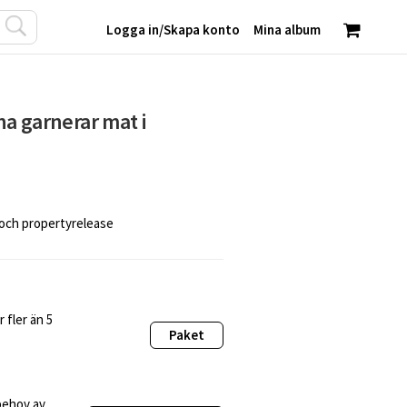
Logga in
/
Skapa konto
Mina album
a garnerar mat i
 och propertyrelease
 fler än 5
Paket
behov av