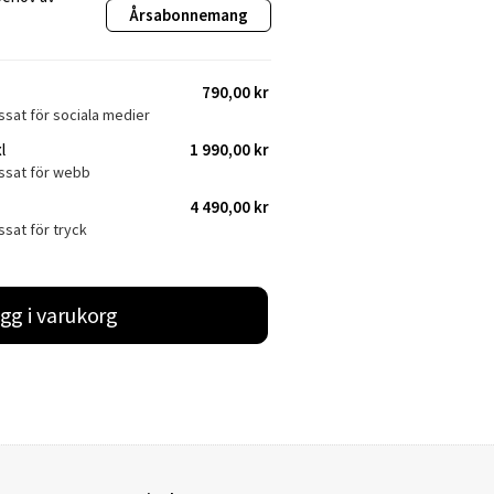
Årsabonnemang
790,00 kr
ssat för sociala medier
l
1 990,00 kr
assat för webb
4 490,00 kr
ssat för tryck
gg i varukorg