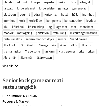
blandad härkomst
Europa
expertis
flaska
fokus
fotografi
färgbild
förbereda mat
förberedelse
garnityr
gemenskap
glasögon
gourmé
göra
horisontell
hotell
hålla
Inomhus
inomhus
kock
kockkläder
kompetens
koncentration
kryddor
kök
köksbänk
köksredskap
lag
laga mat
mat
matelimat
matkök
matlagning
perfektion
restaurang
restaurangbranschen
restaurangkök
servera mat och dryck
service
Skandinavien
Stockholm
Stockholm
Sverige
sås
såser
tallrik
tillbehör
tre människor
Tre personer
uniform
vita personer
yrke
yrken
Äldre män
äldre män
äldre vuxen
Visa alla
Senior kock garnerar mat i
restaurangkök
Bildnummer:
MA126207
Fotograf:
Maskot