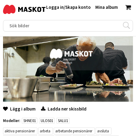
Logga in
/
Skapa konto
Mina album
Lägg i album
Ladda ner skissbild
Modeller:
SHNE01
ULOS01
SALU1
aktiva pensionärer
arbeta
arbetande pensionärer
avsluta