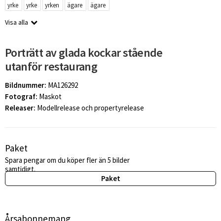
yrke
yrke
yrken
ägare
ägare
Visa alla
Porträtt av glada kockar stående
utanför restaurang
Bildnummer:
MA126292
Fotograf:
Maskot
Releaser:
Modellrelease och propertyrelease
Paket
Spara pengar om du köper fler än 5 bilder
samtidigt.
Paket
Årsabonnemang