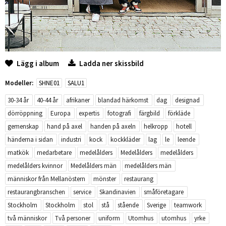
Lägg i album
Ladda ner skissbild
Modeller:
SHNE01
SALU1
30-34 år
40-44 år
afrikaner
blandad härkomst
dag
designad
dörröppning
Europa
expertis
fotografi
färgbild
förkläde
gemenskap
hand på axel
handen på axeln
helkropp
hotell
händerna i sidan
industri
kock
kockkläder
lag
le
leende
matkök
medarbetare
medelålders
Medelålders
medelålders
medelålders kvinnor
Medelålders män
medelålders män
människor från Mellanöstern
mönster
restaurang
restaurangbranschen
service
Skandinavien
småföretagare
Stockholm
Stockholm
stol
stå
stående
Sverige
teamwork
två människor
Två personer
uniform
Utomhus
utomhus
yrke