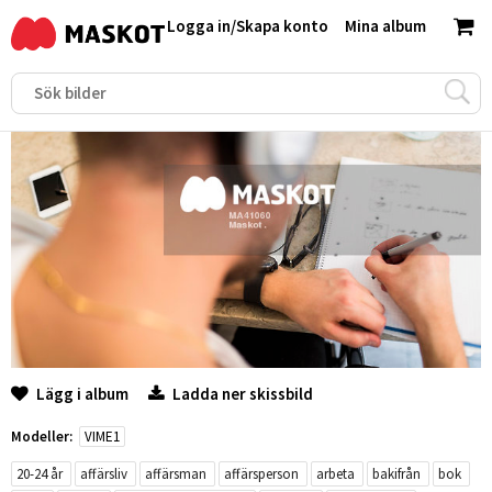
Logga in
/
Skapa konto
Mina album
Lägg i album
Ladda ner skissbild
Modeller:
VIME1
20-24 år
affärsliv
affärsman
affärsperson
arbeta
bakifrån
bok