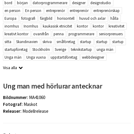
bord
början
datorprogrammerare
designer
designstudio
en person
En person
entreprenör
entreprenör
entreprenörskap
Europa
fotografi
färgbild
horisontell
huvud och axlar
hålla
inomhus
Inomhus
kaukasisk etnicitet
kontor
kontor
kreativitet
kreativt kontor
ovanifrån
penna
programmerare
seniorprenuers
sitta
Skandinavien
skriva
småföretag
startup
startup
startup
startupföretag
Stockholm
Sverige
teknikstartup
unga män
Unga män
Unga vuxna
uppstartsföretag
webbdesigner
Visa alla
Ung man med hörlurar antecknar
Bildnummer:
MA41060
Fotograf:
Maskot
Releaser:
Modellrelease