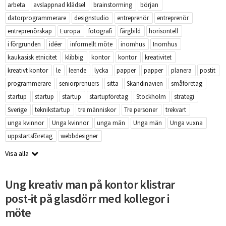
arbeta
avslappnad klädsel
brainstorming
början
datorprogrammerare
designstudio
entreprenör
entreprenör
entreprenörskap
Europa
fotografi
färgbild
horisontell
i förgrunden
idéer
informellt möte
inomhus
Inomhus
kaukasisk etnicitet
klibbig
kontor
kontor
kreativitet
kreativt kontor
le
leende
lycka
papper
papper
planera
postit
programmerare
seniorprenuers
sitta
Skandinavien
småföretag
startup
startup
startup
startupföretag
Stockholm
strategi
Sverige
teknikstartup
tre människor
Tre personer
trekvart
unga kvinnor
Unga kvinnor
unga män
Unga män
Unga vuxna
uppstartsföretag
webbdesigner
Visa alla
Ung kreativ man på kontor klistrar
post-it på glasdörr med kollegor i
möte