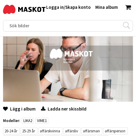
Logga in
/
Skapa konto
Mina album
Lägg i album
Ladda ner skissbild
Modeller:
LIKA2
VIME1
20-24 år
25-29 år
affärskvinna
affärsliv
affärsman
affärsperson