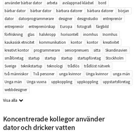
använder bärbar dator
arbeta
avslappnad klädsel
bord
bärbar dator
bärbar dator
bärbara datorer
bärbara datorer
början
dator
datorprogrammerare
designer
designstudio
entreprenör
entreprenör
entreprenörskap
Europa
fotografi
färgbild
förfriskning
glas
halvkropp
horisontell
inomhus
Inomhus
kaukasisk etnicitet
kommunikation
kontor
kontor
kreativitet
kreativt kontor
programmerare
seniorprenuers
sitta
Skandinavien
småföretag
startup
startup
startup
startupföretag
Stockholm
Sverige
teknikstartup
teknologi
trådlös
trådlöst nätverk
två människor
Två personer
unga kvinnor
Unga kvinnor
unga män
Unga män
Unga vuxna
uppkoppling
uppkoppling
uppstartsföretag
webbdesigner
Visa alla
Koncentrerade kollegor använder
dator och dricker vatten