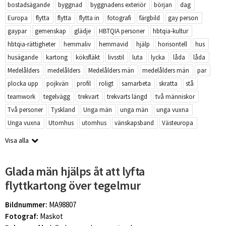
bostadsägande
byggnad
byggnadens exteriör
början
dag
Europa
flytta
flytta
flytta in
fotografi
färgbild
gay person
gaypar
gemenskap
glädje
HBTQIA personer
hbtqia-kultur
hbtqia-rättigheter
hemmaliv
hemmavid
hjälp
horisontell
hus
husägande
kartong
köksfläkt
livsstil
luta
lycka
låda
låda
Medelålders
medelålders
Medelålders män
medelålders män
par
plocka upp
pojkvän
profil
roligt
samarbeta
skratta
stå
teamwork
tegelvägg
trekvart
trekvarts längd
två människor
Två personer
Tyskland
Unga män
unga män
unga vuxna
Unga vuxna
Utomhus
utomhus
vänskapsband
Västeuropa
Visa alla
Glada män hjälps åt att lyfta
flyttkartong över tegelmur
Bildnummer:
MA98807
Fotograf:
Maskot