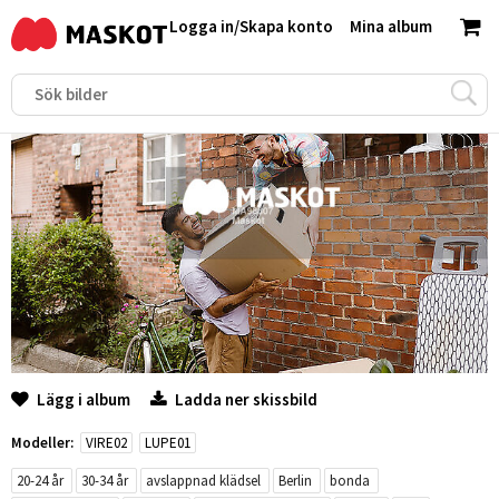
Logga in
/
Skapa konto
Mina album
Lägg i album
Ladda ner skissbild
Modeller:
VIRE02
LUPE01
20-24 år
30-34 år
avslappnad klädsel
Berlin
bonda